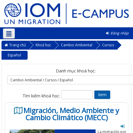
Đăng nhập
Vietnamese ‎(vi)‎
Trang chủ
Khoá học
Cambio Ambiental
Cursos
Español
Danh mục khoá học:
Tìm kiếm khoá học:
Migración, Medio Ambiente y
Cambio Climático (MECC)
La migración por