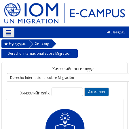
Нэвтрэх
Монгол ‎(mn)‎
Нүүр хуудас
Хичээлүүд
Derecho Internacional sobre Migración
Хичээлийн ангиллууд:
Хичээлийг хайх: