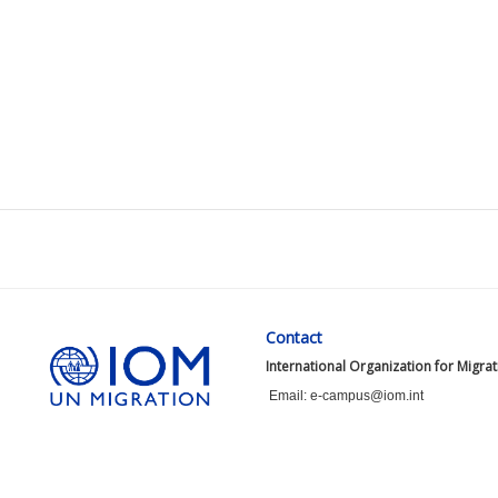
Contact
International Organization for Migra
Email: e-campus@iom.int