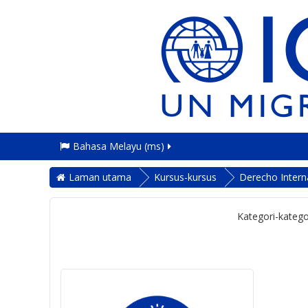
Bahasa Melayu ‎(ms)‎
Laman utama
Kursus-kursus
Derecho Intern
Kategori-katego