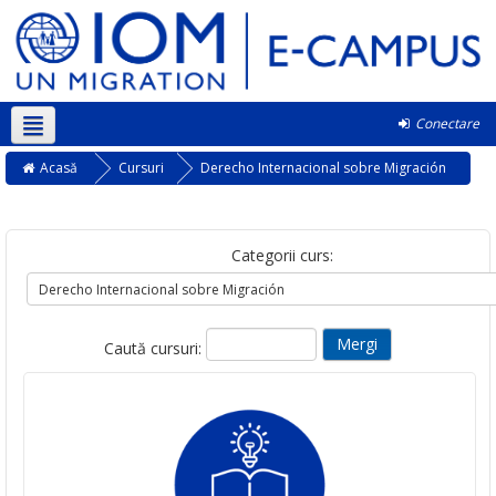
Conectare
Română ‎(ro)‎
Acasă
Cursuri
Derecho Internacional sobre Migración
Categorii curs:
Caută cursuri: