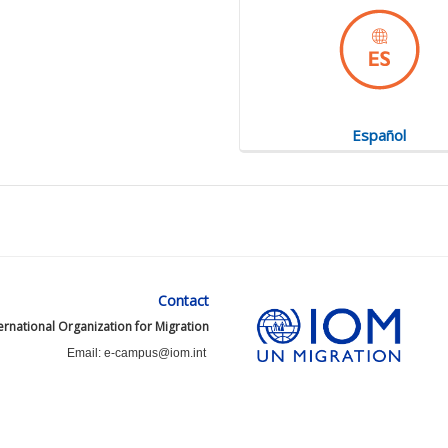
Español
Contact
ernational Organization for Migration
Email: e-campus@iom.int