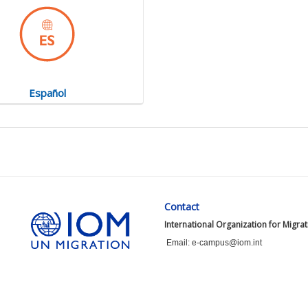
Español
Contact
International Organization for Migra
Email: e-campus@iom.int