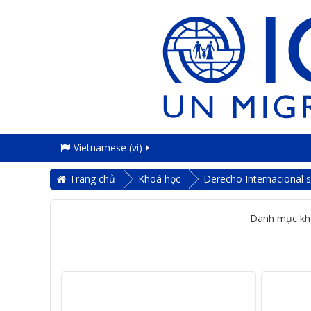
Vietnamese ‎(vi)‎
Trang chủ
Khoá học
Derecho Internacional 
Danh mục kh