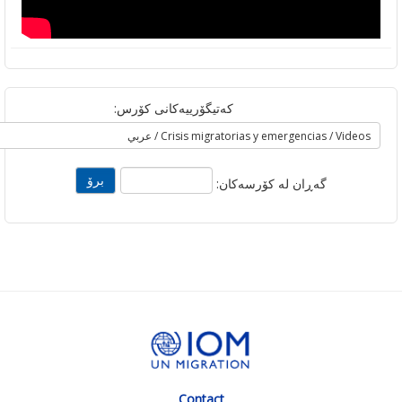
کەتیگۆرییەکانی کۆرس:
گه‌ڕان له‌ کۆرسه‌کان:
Contact