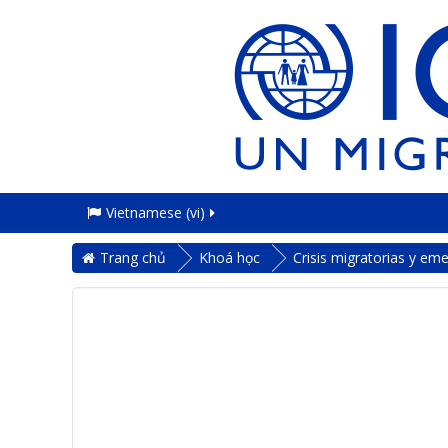
Vietnamese ‎(vi)‎
Trang chủ
Khoá học
Crisis migratorias y em