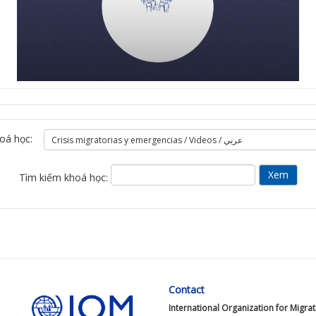
á
t
V
i
oá học:
d
e
Tìm kiếm khoá học:
o
Contact
International Organization for Migra