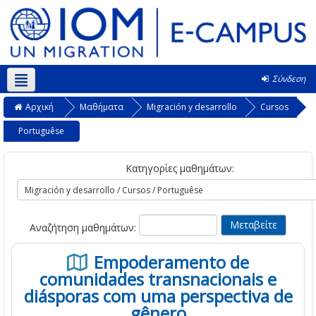
Σύνδεση
Ελληνικά ‎(el)‎
Αρχική
Μαθήματα
Migración y desarrollo
Cursos
Portuguêse
Κατηγορίες μαθημάτων:
Αναζήτηση μαθημάτων:
Empoderamento de
comunidades transnacionais e
diásporas com uma perspectiva de
gênero