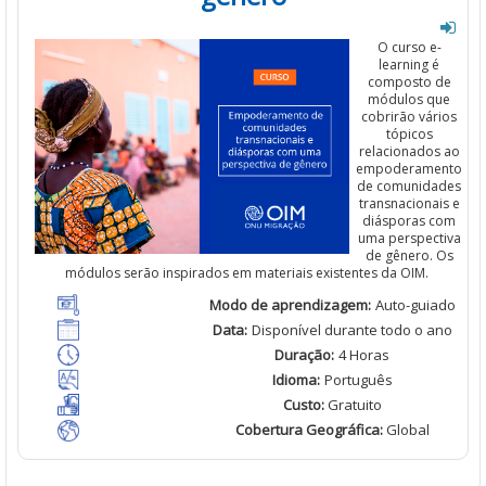
O curso e-
learning é
composto de
módulos que
cobrirão
vários
tópicos
relacionados
ao
empoderamento
de comunidades
transnacionais
e
diásporas
com
uma
perspectiva
de
gênero
.
Os
módulos
serão
inspirados
em
materiais
existentes
da OIM.
Modo de
aprendizagem
:
Auto-guiado
Data:
Disponível
durante todo o ano
Duração
:
4 Horas
Idioma
:
Português
Custo
:
Gratuito
Cobertura Geográfica
:
Global