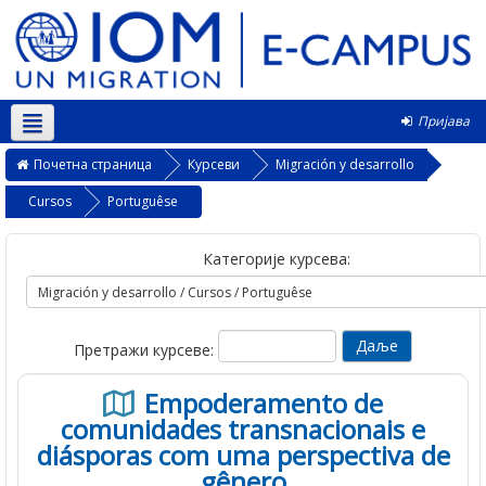
Пријава
Српски ‎(sr_cr)‎
Почетна страница
Курсеви
Migración y desarrollo
Cursos
Portuguêse
Категорије курсева:
Претражи курсеве:
Empoderamento de
comunidades transnacionais e
diásporas com uma perspectiva de
gênero