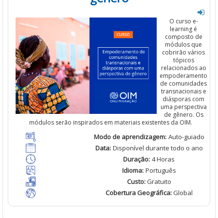
O curso e-
learning é
composto de
módulos que
cobrirão
vários
tópicos
relacionados
ao
empoderamento
de comunidades
transnacionais
e
diásporas
com
uma
perspectiva
de
gênero
.
Os
módulos
serão
inspirados
em
materiais
existentes
da OIM.
Modo de
aprendizagem
:
Auto-guiado
Data:
Disponível
durante todo o ano
Duração
:
4 Horas
Idioma
:
Português
Custo
:
Gratuito
Cobertura Geográfica
:
Global