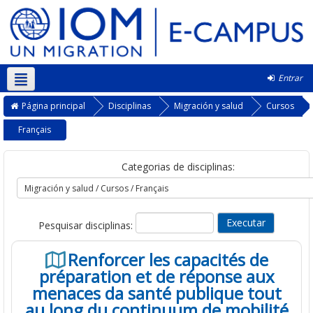
Entrar
Português - Portugal ‎(pt)‎
Página principal
Disciplinas
Migración y salud
Cursos
Français
Categorias de disciplinas:
Pesquisar disciplinas:
Renforcer les capacités de
préparation et de réponse aux
menaces da santé publique tout
au long du continuum de mobilité