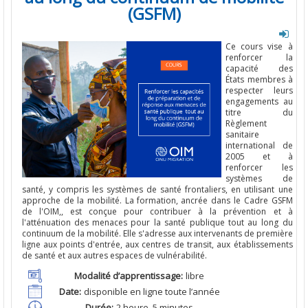
(GSFM)
Ce
cours
vise
à
renforcer
la
capacité des
États
membres à
respecter
leurs
engagements
au
titre
du
Règlement
sanitaire
international
de
2005 et à
renforcer
les
systèmes
de
santé
, y
compris
les
systèmes
de
santé
frontaliers
, en
utilisant
une
approche
de la
mobilité
. La
formation
,
ancrée
dans
le
Cadre GSFM
de
l'OIM
,,
est
conçue
pour
contribuer
à la
prévention
et à
l'atténuation
des
menaces
pour
la
santé
publique
tout
au
long
du
continuum de la
mobilité
.
Elle
s'adresse
aux
intervenants
de
première
ligne
aux
points
d'entrée
,
aux
centres de
transit
,
aux
établissements
de
santé
et
aux
autres
espaces
de
vulnérabilité
.
Modalité d’apprentissage
:
libre
Date:
disponible
en
ligne
toute
l’année
Durée
:
2
heure
,
5
minutes