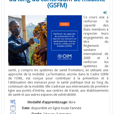
(GSFM)
Ce
cours
vise
à
renforcer
la
capacité des
États
membres à
respecter
leurs
engagements
au
titre
du
Règlement
sanitaire
international
de
2005 et à
renforcer
les
systèmes
de
santé
, y
compris
les
systèmes
de
santé
frontaliers
, en
utilisant
une
approche
de la
mobilité
. La
formation
,
ancrée
dans
le
Cadre GSFM
de
l'OIM
,,
est
conçue
pour
contribuer
à la
prévention
et à
l'atténuation
des
menaces
pour
la
santé
publique
tout
au
long
du
continuum de la
mobilité
.
Elle
s'adresse
aux
intervenants
de
première
ligne
aux
points
d'entrée
,
aux
centres de
transit
,
aux
établissements
de
santé
et
aux
autres
espaces
de
vulnérabilité
.
Modalité d’apprentissage
:
libre
Date:
disponible
en
ligne
toute
l’année
Durée
:
2
heure
,
5
minutes