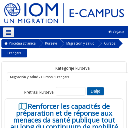
Prijava
Srpski ‎(sr_lt)‎
Početna stranica
Kursevi
Migración y salud
Cursos
Français
Kategorije kurseva:
Pretraži kurseve:
Renforcer les capacités de
préparation et de réponse aux
menaces da santé publique tout
au long du continuum de mobilité