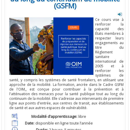
(GSFM)
Ce
cours
vise
à
renforcer
la
capacité des
États
membres à
respecter
leurs
engagements
au
titre
du
Règlement
sanitaire
international
de
2005 et à
renforcer
les
systèmes
de
santé
, y
compris
les
systèmes
de
santé
frontaliers
, en
utilisant
une
approche
de la
mobilité
. La
formation
,
ancrée
dans
le
Cadre GSFM
de
l'OIM
,,
est
conçue
pour
contribuer
à la
prévention
et à
l'atténuation
des
menaces
pour
la
santé
publique
tout
au
long
du
continuum de la
mobilité
.
Elle
s'adresse
aux
intervenants
de
première
ligne
aux
points
d'entrée
,
aux
centres de
transit
,
aux
établissements
de
santé
et
aux
autres
espaces
de
vulnérabilité
.
Modalité d’apprentissage
:
libre
Date:
disponible
en
ligne
toute
l’année
Durée
:
2
heure
,
5
minutes