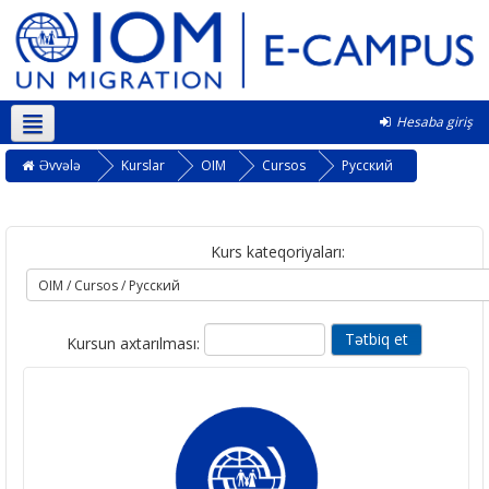
Hesaba giriş
Azərbaycanca ‎(az)‎
Əvvələ
Kurslar
OIM
Cursos
Русский
Kurs kateqoriyaları:
Kursun axtarılması: