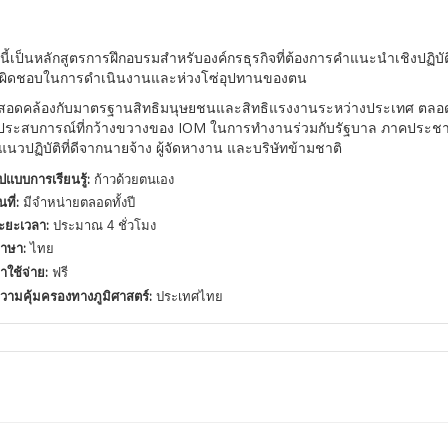
นี้เป็นหลักสูตรการฝึกอบรมสำหรับองค์กรธุรกิจที่ต้องการคำแนะนำเชิงปฏิบั
บผิดชอบในการดำเนินงานและห่วงโซ่อุปทานของตน
้สอดคล้องกับมาตรฐานสิทธิมนุษยชนและสิทธิแรงงานระหว่างประเทศ ตลอดจ
ประสบการณ์ที่กว้างขวางของ IOM ในการทำงานร่วมกับรัฐบาล ภาคประ
วปฏิบัติที่ดีจากนายจ้าง ผู้จัดหางาน และบริษัทข้ามชาติ
ูปแบบการเรียนรู้:
ก้าวด้วยตนเอง
นที่:
มีจำหน่ายตลอดทั้งปี
ะยะเวลา:
ประมาณ 4 ชั่วโมง
าษา:
ไทย
่าใช้จ่าย:
ฟรี
วามคุ้มครองทางภูมิศาสตร์:
ประเทศไทย