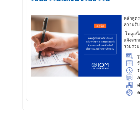
หลักสูตร
ความรั
โมดูลนี
แจ้งจาก
รวบรวมแน
ร
วั
ร
ภ
ค
ค