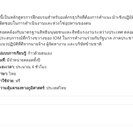
นี้เป็นหลักสูตรการฝึกอบรมสำหรับองค์กรธุรกิจที่ต้องการคำแนะนำเชิงปฏิบั
บผิดชอบในการดำเนินงานและห่วงโซ่อุปทานของตน
้สอดคล้องกับมาตรฐานสิทธิมนุษยชนและสิทธิแรงงานระหว่างประเทศ ตลอดจ
ประสบการณ์ที่กว้างขวางของ IOM ในการทำงานร่วมกับรัฐบาล ภาคประ
วปฏิบัติที่ดีจากนายจ้าง ผู้จัดหางาน และบริษัทข้ามชาติ
ูปแบบการเรียนรู้:
ก้าวด้วยตนเอง
นที่:
มีจำหน่ายตลอดทั้งปี
ะยะเวลา:
ประมาณ 4 ชั่วโมง
าษา:
ไทย
่าใช้จ่าย:
ฟรี
วามคุ้มครองทางภูมิศาสตร์:
ประเทศไทย