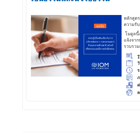
หลักสูตร
ความรั
โมดูลนี
แจ้งจาก
รวบรวมแน
ร
วั
ร
ภ
ค
ค