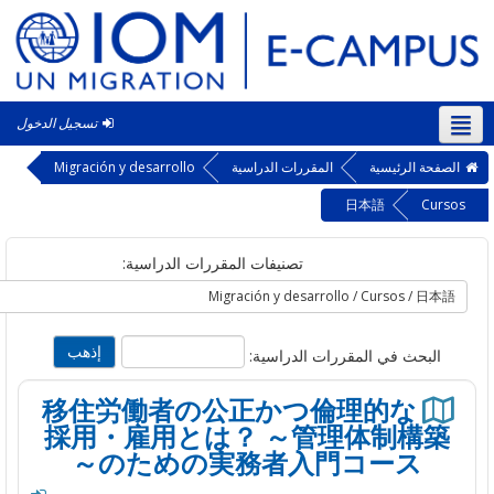
تسجيل الدخول
‎(a
حة الرئيسية
المقررات الدراسية
Migración y desarrollo
日本語
Cu
تصنيفات المقررات الدراسية:
لبحث في المقررات الدراسية:
移住労働者の公正かつ倫理的な
採用・雇用とは？ ～管理体制構
のための実務者入門コース～