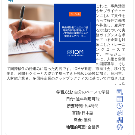
これは、事業
やサプライチ
ンにおいて責
もって移住労
を募集し、雇
る方法につい
務ガイダンス
めている企業
象にしたトレ
ングコー
す。
本モジ
ルは、人権と
の国際基準、
て国際移住の枠組みに沿った内容です。
IOMが政府、市民社会、移
働者、民間セクターとの協力で培ってきた幅広い経験に加え、雇用
人材紹介業者、多国籍企業のグッドプラクティスに基づいて作成さ
学習方法:
自分のペースで学習
日付:
通年利用可能
所要時間:
約4時間
言語:
日本語
料金:
無料
地理的範囲:
全世界