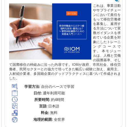
これは、事業活動
やサプライチェー
ンにおいて責任を
もって移住労働者
を募集し、雇用す
る方法について実
務ガイダンスを求
めている企業を対
象にしたトレーニ
ングコースで
す。
本モジュー
ルは、人権と労働
の国際基準、そし
て国際移住の枠組みに沿った内容です。
IOMが政府、市民社会、移住労
働者、民間セクターとの協力で培ってきた幅広い経験に加え、雇用主、
人材紹介業者、多国籍企業のグッドプラクティスに基づいて作成されま
した。
学習方法:
自分のペースで学習
日付:
通年利用可能
所要時間:
約4時間
言語:
日本語
料金:
無料
地理的範囲:
全世界