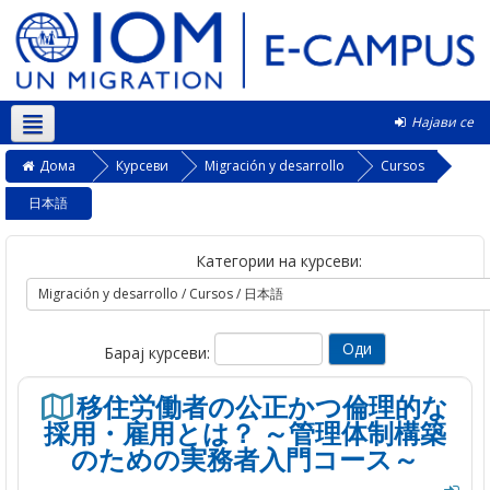
Најави се
Македонски ‎(mk)‎
Дома
Курсеви
Migración y desarrollo
Cursos
日本語
Категории на курсеви:
Барај курсеви:
移住労働者の公正かつ倫理的な
採用・雇用とは？ ～管理体制構築
のための実務者入門コース～