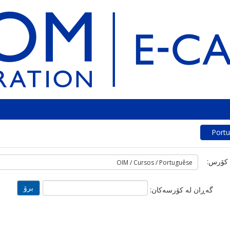
Port
 کۆرس:
گه‌ڕان له‌ کۆرسه‌کان: