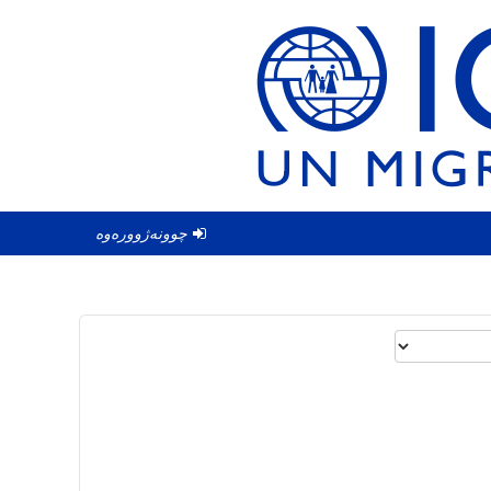
چوونەژوورەوە