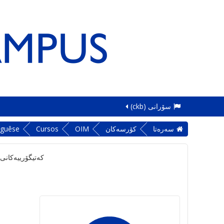
سۆرانی ‎(ckb)‎
سه‌ره‌تا
کۆرسەکان
OIM
Cursos
uguêse
کەتیگۆرییەکانی