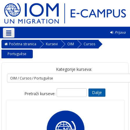
Prijava
Srpski ‎(sr_lt)‎
Početna stranica
Kursevi
OIM
Cursos
Portuguêse
Kategorije kurseva:
Pretraži kurseve: