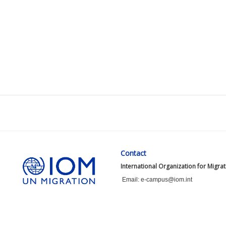
Contact
International Organization for Migra
Email: e-campus@iom.int