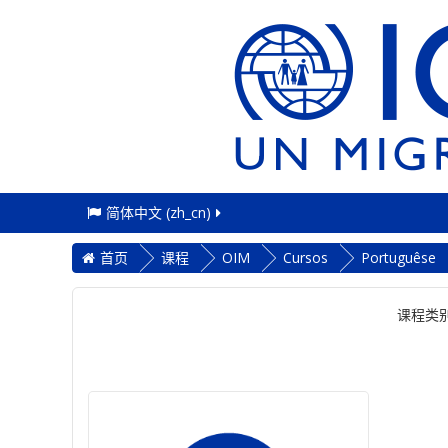
简体中文 ‎(zh_cn)‎
首页
课程
OIM
Cursos
Portuguêse
课程类别