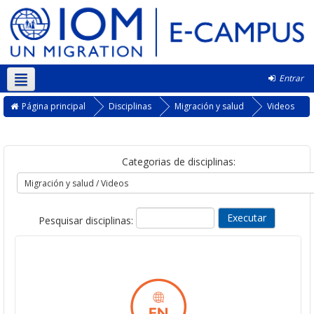
Entrar
Português - Portugal ‎(pt)‎
Página principal
Disciplinas
Migración y salud
Videos
Categorias de disciplinas:
Pesquisar disciplinas: