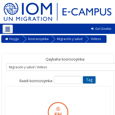
Gal Goobta
Soomaali ‎(so)‎
Hoyga
Koorsooyinka
Migración y salud
Videos
Qaybaha koorsooyinka:
Raadi koorsooyinka: