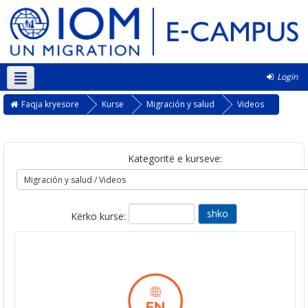
Login
Shqip ‎(sq)‎
Faqja kryesore
Kurse
Migración y salud
Videos
Kategoritë e kurseve:
Kërko kurse: