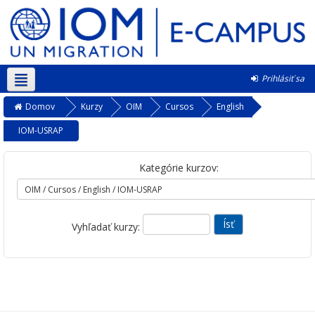
Prihlásiť sa
Slovenčina ‎(sk)‎
Domov
Kurzy
OIM
Cursos
English
IOM-USRAP
Kategórie kurzov:
Vyhľadať kurzy: