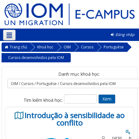
Đăng nhập
Vietnamese ‎(vi)‎
Trang chủ
Khoá học
OIM
Cursos
Portuguêse
Cursos desenvolvidos pela IOM
Danh mục khoá học:
Tìm kiếm khoá học:
Introdução à sensibilidade ao
conflito
O curso e-