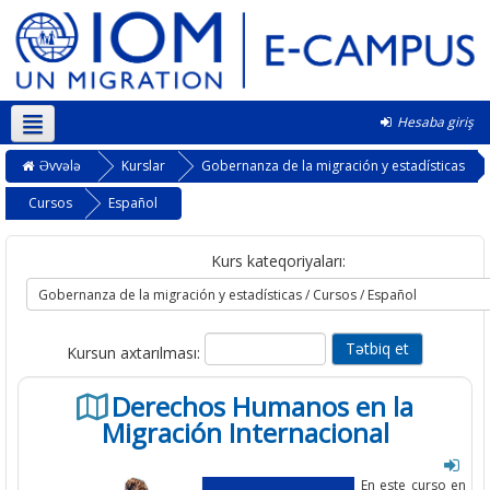
Hesaba giriş
Azərbaycanca ‎(az)‎
Əvvələ
Kurslar
Gobernanza de la migración y estadísticas
Cursos
Español
Kurs kateqoriyaları:
Kursun axtarılması:
Derechos Humanos en la
Migración Internacional
En este curso en