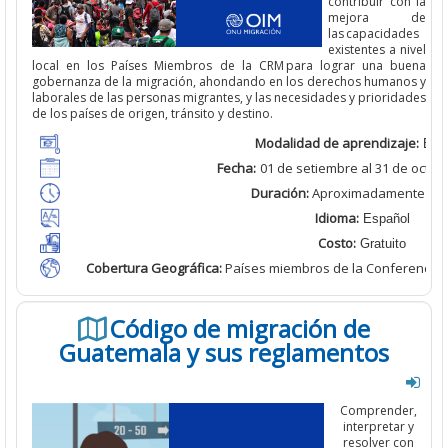
contribuir con la
mejora de
las capacidades
existentes
a nivel
local
en los Países Miembros de la CRM para lograr una buena
gobernanza de la migración, ahondando
en los derechos humanos y
laborales de las personas migrantes, y las necesidades y prioridades
de los países de origen, tránsito y destino.
Modalidad de aprendizaje:
Bimo
Fecha:
01 de setiembre al
31 de octub
Duración:
Aproximadamente
2 h
Idioma:
Español
Costo:
Gratuito
Cobertura Geográfica
:
Países miembros de la Conferencia 
Código de migración de
Guatemala y sus reglamentos
Comprender,
interpretar y
resolver con