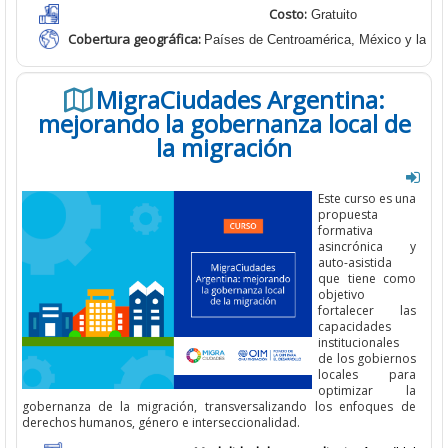
Costo:
Gratuito
Cobertura geográfica
:
Países de Centroamérica, México y la Re
MigraCiudades Argentina:
mejorando la gobernanza local de
la migración
E
ste curso
es una
propuesta
formativa
asincrónica y
auto-asistida
que tiene como
objetivo
fortalecer las
capacidades
institucionales
de los gobiernos
locales para
optimizar la
gobernanza de la
migración, transversalizando los enfoques de
derechos humanos, género e
interseccionalidad.