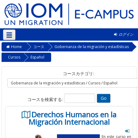
ログイン
日本語 ‎(ja)‎
Home
コース
Gobernanza de la migración y estadísticas
Cursos
Español
コースカテゴリ:
コースを検索する:
Derechos Humanos en la
Migración Internacional
En este curso en