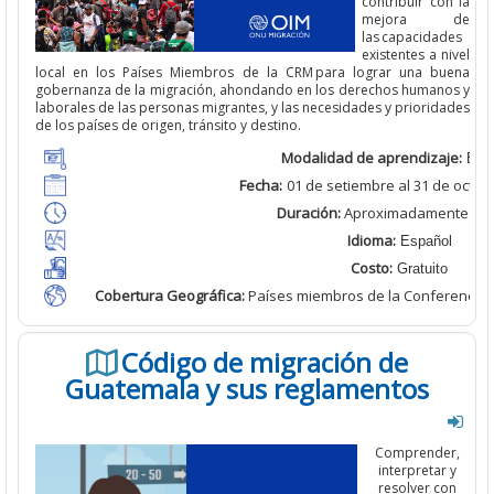
contribuir con la
mejora de
las capacidades
existentes
a nivel
local
en los Países Miembros de la CRM para lograr una buena
gobernanza de la migración, ahondando
en los derechos humanos y
laborales de las personas migrantes, y las necesidades y prioridades
de los países de origen, tránsito y destino.
Modalidad de aprendizaje:
Bimo
Fecha:
01 de setiembre al
31 de octub
Duración:
Aproximadamente
2 h
Idioma:
Español
Costo:
Gratuito
Cobertura Geográfica
:
Países miembros de la Conferencia 
Código de migración de
Guatemala y sus reglamentos
Comprender,
interpretar y
resolver con