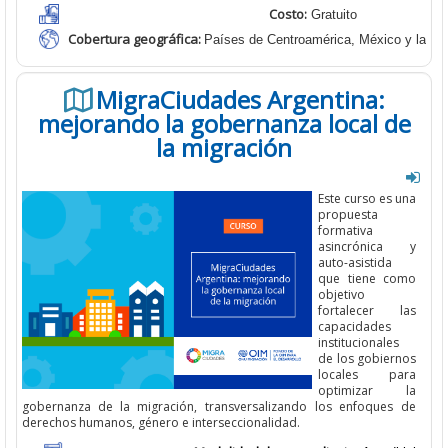
Costo:
Gratuito
Cobertura geográfica
:
Países de Centroamérica, México y la Re
MigraCiudades Argentina:
mejorando la gobernanza local de
la migración
E
ste curso
es una
propuesta
formativa
asincrónica y
auto-asistida
que tiene como
objetivo
fortalecer las
capacidades
institucionales
de los gobiernos
locales para
optimizar la
gobernanza de la
migración, transversalizando los enfoques de
derechos humanos, género e
interseccionalidad.