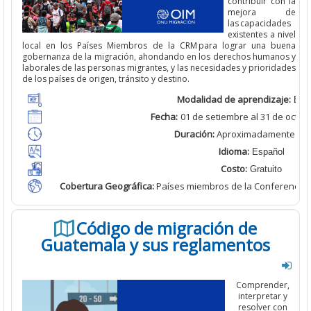
contribuir con la
mejora de
las capacidades
existentes
a nivel
local
en los Países Miembros de la CRM para lograr una buena
gobernanza de la migración, ahondando
en los derechos humanos y
laborales de las personas migrantes, y las necesidades y prioridades
de los países de origen, tránsito y destino.
Modalidad de aprendizaje:
Bimo
Fecha:
01 de setiembre al
31 de octub
Duración:
Aproximadamente
2 h
Idioma:
Español
Costo:
Gratuito
Cobertura Geográfica
:
Países miembros de la Conferencia 
Código de migración de
Guatemala y sus reglamentos
Comprender,
interpretar y
resolver con