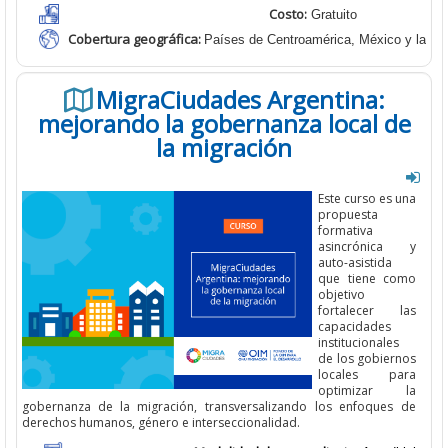
Costo:
Gratuito
Cobertura geográfica
:
Países de Centroamérica, México y la Re
MigraCiudades Argentina:
mejorando la gobernanza local de
la migración
E
ste curso
es una
propuesta
formativa
asincrónica y
auto-asistida
que tiene como
objetivo
fortalecer las
capacidades
institucionales
de los gobiernos
locales para
optimizar la
gobernanza de la
migración, transversalizando los enfoques de
derechos humanos, género e
interseccionalidad.