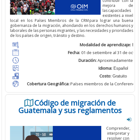
contribuir con la
mejora de
las capacidades
existentes
a nivel
local
en los Países Miembros de la CRM para lograr una buena
gobernanza de la migración, ahondando
en los derechos humanos y
laborales de las personas migrantes, y las necesidades y prioridades
de los países de origen, tránsito y destino.
Modalidad de aprendizaje:
Bimo
Fecha:
01 de setiembre al
31 de octub
Duración:
Aproximadamente
2 h
Idioma:
Español
Costo:
Gratuito
Cobertura Geográfica
:
Países miembros de la Conferencia 
Código de migración de
Guatemala y sus reglamentos
Comprender,
interpretar y
resolver con