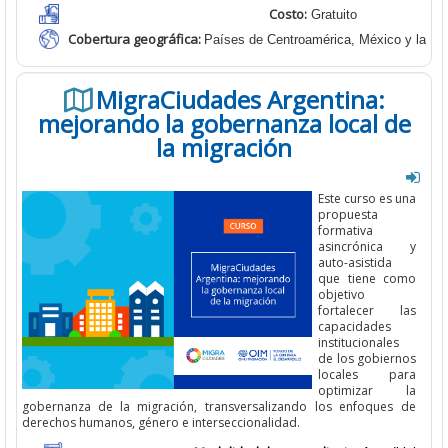
Costo:
Gratuito
Cobertura geográfica
:
Países de Centroamérica, México y la Re
MigraCiudades Argentina:
mejorando la gobernanza local de
la migración
E
ste curso
es una
propuesta
formativa
asincrónica y
auto-asistida
que tiene como
objetivo
fortalecer las
capacidades
institucionales
de los gobiernos
locales para
optimizar la
gobernanza de la
migración, transversalizando los enfoques de
derechos humanos, género e
interseccionalidad.