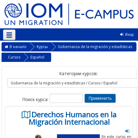
Вход
Русский ‎(ru)‎
В начало
Курсы
Gobernanza de la migración y estadísticas
Cursos
Español
Категории курсов:
Поиск курса:
Derechos Humanos en la
Migración Internacional
En este curso en