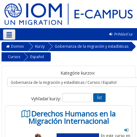
Prihlásiť sa
Slovenčina ‎(sk)‎
Domov
Kurzy
Gobernanza de la migración y estadísticas
Cursos
Español
Kategórie kurzov:
Vyhľadať kurzy:
Derechos Humanos en la
Migración Internacional
En este curso en