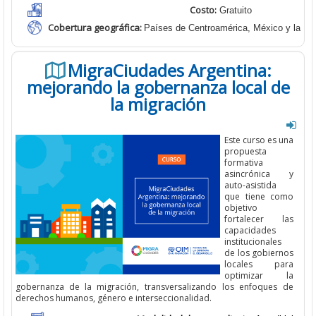
Costo:
Gratuito
Cobertura geográfica
:
Países de Centroamérica, México y la Re
MigraCiudades Argentina:
mejorando la gobernanza local de
la migración
E
ste curso
es una
propuesta
formativa
asincrónica y
auto-asistida
que tiene como
objetivo
fortalecer las
capacidades
institucionales
de los gobiernos
locales para
optimizar la
gobernanza de la
migración, transversalizando los enfoques de
derechos humanos, género e
interseccionalidad.