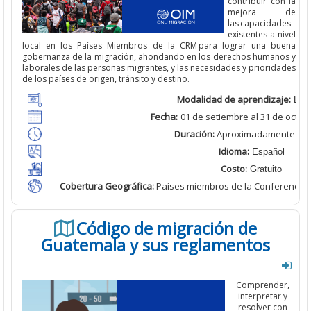
contribuir con la
mejora de
las capacidades
existentes
a nivel
local
en los Países Miembros de la CRM para lograr una buena
gobernanza de la migración, ahondando
en los derechos humanos y
laborales de las personas migrantes, y las necesidades y prioridades
de los países de origen, tránsito y destino.
Modalidad de aprendizaje:
Bimo
Fecha:
01 de setiembre al
31 de octub
Duración:
Aproximadamente
2 h
Idioma:
Español
Costo:
Gratuito
Cobertura Geográfica
:
Países miembros de la Conferencia 
Código de migración de
Guatemala y sus reglamentos
Comprender,
interpretar y
resolver con