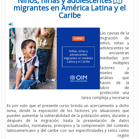
Niños, niñas y adolescentes
migrantes en América Latina y e
Caribe
Las causas d
migración
niños, niña
adolescentes
encuent
mediadas 
múlti
factores
niveles 
análisis 
hacen de
labor 
protección 
tarea compleja y necesa
Es por esto
que
el presente curso brinda un acercamiento a di
tema, desde la exposición de los factores y/o situaciones 
pueden aumentar la vulnerabilidad de la población antes, duran
después de la migración, hasta la presentación de da
actualizados, normativas, principios y la comprensión del cont
latinoamericano y del caribe con sus especificidades y retos c
reg