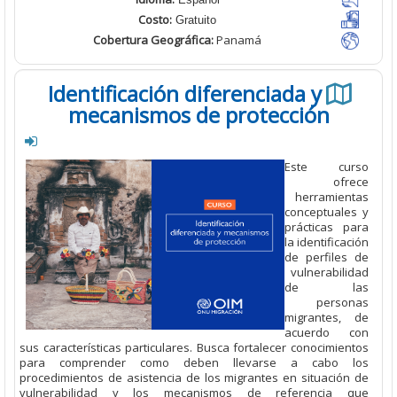
Costo:
Gratuito
Cobertura Geográfica
:
Panamá
Identificación diferenciada y
mecanismos de protección
Este cur
ofr
herramien
conceptuale
prácticas p
la identifica
de perfiles
vulnerabili
de l
perso
migrantes,
acuerdo 
sus características particulares. Busca fortalecer conocimien
para comprender como deben llevarse a cabo 
procedimientos de asistencia de los migrantes en situación
vulnerabilidad y los mecanismos de referencia 