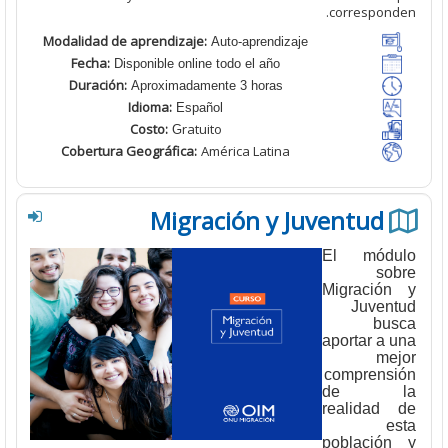
correspond
Modalidad de aprendizaje:
Auto-aprendizaje
Fecha:
Disponible online todo el año
Duración:
Aproximadamente 3 horas
Idioma:
Español
Costo:
ratuito
G
Cobertura Geográfica
:
América Latina
Migración y Juventud
El módu
so
Migració
Juven
bu
aportar a 
me
comprens
de l
realidad
e
població