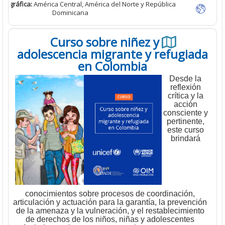
ertura Geográfica:
América Central, América del Norte y República
Dominicana
Curso sobre niñez y
adolescencia migrante y refugia
en Colombia
Desde l
reflexió
crítica y 
acción
conscient
pertinent
este cur
brindar
conocimientos sobre procesos de coordinación,
articulación y actuación para la garantía, la prevenc
de la amenaza y la vulneración, y el restablecimien
de derechos de los niños, niñas y adolescentes