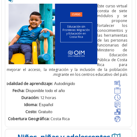
Este curso vir
consta de
s
módulos y
prop
fortalecer
l
conocimiento
las herramien
de las perso
funcionarias 
Ministerio
Educac
Pública de Co
Rica pa
mejorar el acceso, la integración y la inclusión de la poblac
migrante en los centros educativo del p
Modalidad de aprendizaje:
Autodirigido
Fecha:
Disponible todo el año
Duración:
12 horas
Idioma:
Español
Costo:
Gratuito
Cobertura Geográfica
:
Costa Rica