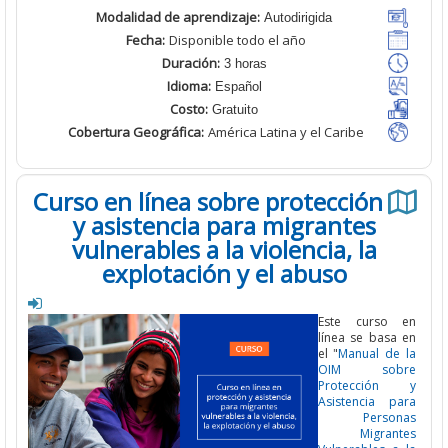
Modalidad de aprendizaje:
Autodirigida
Fecha:
Disponible todo el año
Duración:
3 horas
Idioma:
Español
Costo:
Gratuito
Cobertura Geográfica
:
América Latina y el Caribe
Curso en línea sobre protección
y asistencia para migrantes
vulnerables a la violencia, la
explotación y el abuso
Este curso
línea se basa
el "
Manual de
OIM sob
Protecció
Asistencia p
Perso
Migran