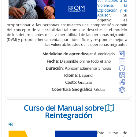
Vulnerables a
Violencia,
Explotación y
Abuso
". 
objetivo
proporcionar a las personas estudiantes una comprensión co
del concepto de vulnerabilidad tal como se describe en el mod
de los determinantes de la vulnerabilidad de las personas migra
(DVM) y propone herramientas para identificar y responder mejo
las vulnerabilidades de las personas migran
Modalidad de aprendizaje:
Autodirigido
Fecha:
Disponible online todo el año
Duración:
Aproximadamente 3 horas
Idioma:
Español
Costo:
Gratuito
Cobertura Geográfica:
Global
Curso del Manual sobre
Reintegración
Este curso