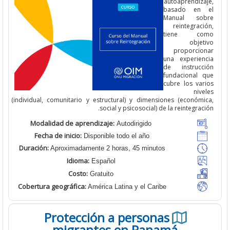
autoaprendiza
basado en
Manual so
reintegrac
tiene co
obje
proporcio
una experien
de instrucc
fundacional 
cubre los var
niv
(individual, comunitario y estructural) y dimensiones (económi
social y psicosocial) de la reintegrac
Modalidad de aprendizaje:
Autodirigido
Fecha de inicio:
Disponible todo el año
Duración:
Aproximadamente 2 horas, 45 minutos
Idioma:
Español
Costo:
Gratuito
Cobertura geográfica
:
América Latina y el Caribe
Protección a personas
migrantes en Panamá