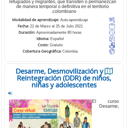
refugiados y migrantes, que transiten o permanezc
de manera temporal o definitiva en el territorio
colombiano.
Modalidad de aprendizaje:
Auto-aprendizaje
Fecha:
22 de Marzo al 25 de Julio 2021
Duración:
Aproximadamente 80 horas
Idioma:
Español
Costo:
Gratuito
Cobertura Geográfica
:
Colombia
Desarme, Desmovilización y
Reintegración (DDR) de niños,
niñas y adolescentes
El cur
Desar