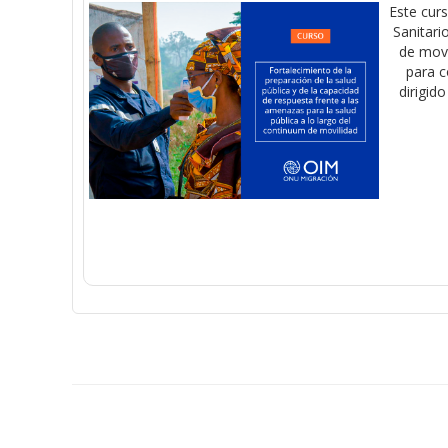
Este cur
Sanitari
de movi
para c
dirigid