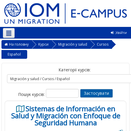
Увійти
Українська ‎(uk)‎
На головну
Курси
Migración y salud
Cursos
Español
Категорії курсів:
Пошук курсів:
Sistemas de Información en
Salud y Migración con Enfoque de
Seguridad Humana