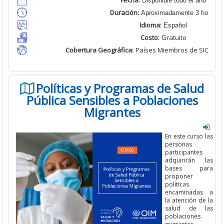
Fecha:
Disponible todo el año
Duración:
Aproximadamente 3 horas
Idioma:
Español
Costo:
ratuito
G
Cobertura Geográfica
:
Países Miembros de SICA /C
Políticas y Programas de Salud
Pública Sensibles a Poblaciones
Migrantes
En este curso las
personas
participantes
adquirirán las
bases para
proponer
políticas
encaminadas a
la atención de la
salud de las
poblaciones