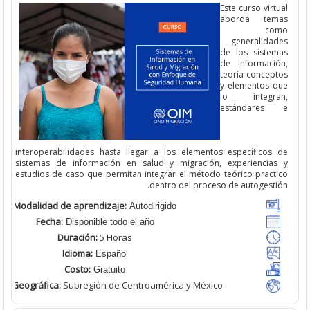
Este curso vir
aborda te
c
generalida
de los siste
de informaci
teoría concep
y elementos 
lo integr
estándare
interoperabilidades hasta llegar a los elementos específicos
sistemas de información en salud y migración, experiencia
estudios de caso que permitan integrar el método teórico pract
dentro del proceso de autogest
Modalidad de aprendizaje:
Autodirigido
Fecha:
Disponible todo el año
Duración:
5 Horas
Idioma:
Español
Costo:
Gratuito
Cobertura Geográfica
:
Subregión de Centroamérica y México