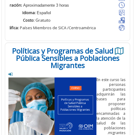
Duración:
Aproximadamente 3 horas
Idioma:
Español
Costo:
ratuito
G
ertura Geográfica
:
Países Miembros de SICA /Centroamérica
Políticas y Programas de Salud
Pública Sensibles a Poblaciones
Migrantes
En este curso
perso
participa
adquirirán 
bases pa
propo
polít
encaminada
la atención d
salud de 
poblacio
migran