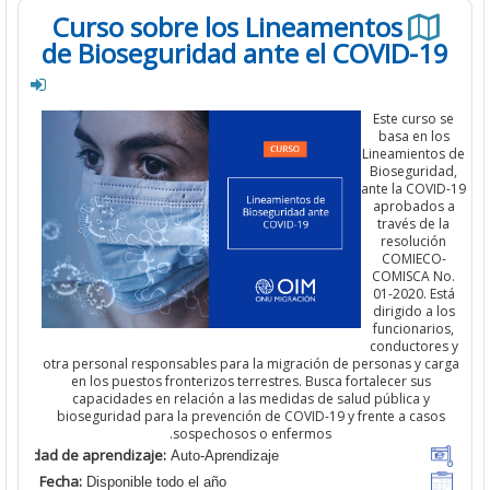
Curso sobre los Lineamentos
de Bioseguridad ante el COVID-
Este curso
basa en 
Lineamient
Bioseguri
ante la COV
aprobado
través de
resoluci
COMIEC
COMISCA 
01-2020. 
dirigido a
funcionari
conductor
otra personal responsables para la migración de personas y c
en los puestos fronterizos terrestres. Busca fortalecer sus
capacidades en relación a las medidas de salud pública y
bioseguridad para la prevención de COVID-19 y frente a cas
sospechosos o enfermos.
Modalidad de aprendizaje:
Auto-Aprendizaje
Fecha:
Disponible todo el año