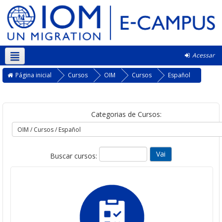
Acessar
Português - Brasil ‎(pt_br)‎
Página inicial
Cursos
OIM
Cursos
Español
Categorias de Cursos:
Buscar cursos: