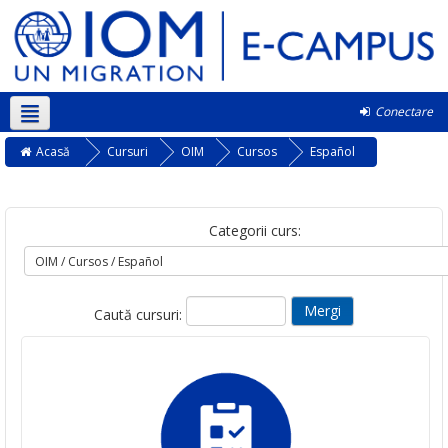
Conectare
Română ‎(ro)‎
Acasă
Cursuri
OIM
Cursos
Español
Categorii curs:
Caută cursuri: