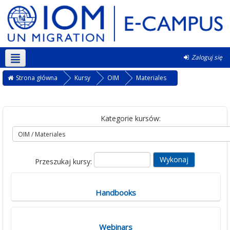
Zaloguj się
Polski ‎(pl)‎
Strona główna
Kursy
OIM
Materiales
Kategorie kursów:
Przeszukaj kursy:
Handbooks
Webinars