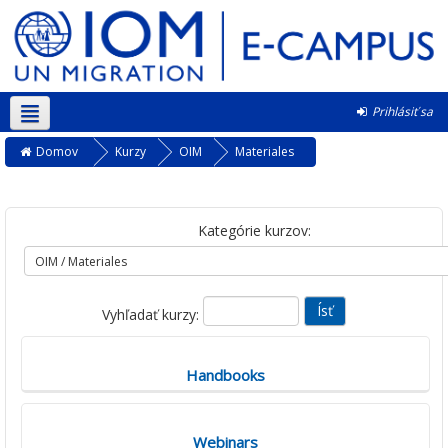
Prihlásiť sa
Slovenčina ‎(sk)‎
Domov
Kurzy
OIM
Materiales
Kategórie kurzov:
Vyhľadať kurzy:
Handbooks
Webinars