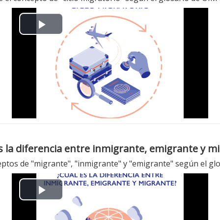
d
e
P
o
l
a
y
V
i
s la diferencia entre inmigrante, emigrante y m
d
eptos de "migrante", "inmigrante" y "emigrante" según el g
e
P
o