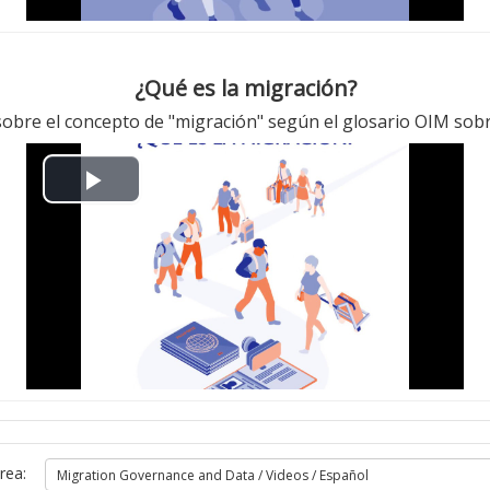
V
i
¿Qué es la migración?
d
 sobre el concepto de "migración" según el glosario OIM sobr
e
P
o
l
a
y
V
i
rea: