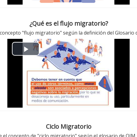
V
i
¿Qué es el flujo migratorio?
d
 concepto "flujo migratorio" según la definición del Glosari
e
P
o
l
a
y
V
i
Ciclo Migratorio
e el concepto de "ciclo migratorio" según el glosario de OIM