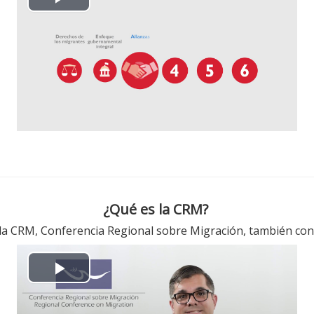
P
l
a
y
V
i
d
¿Qué es la CRM?
e
es la CRM, Conferencia Regional sobre Migración, también co
o
P