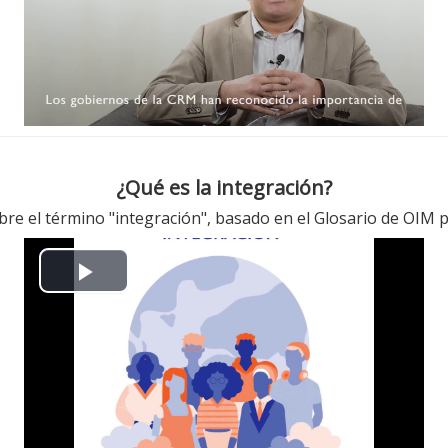
l
a
y
V
i
¿Qué es la integración?
d
bre el término "integración", basado en el Glosario de OIM 
e
P
o
l
a
y