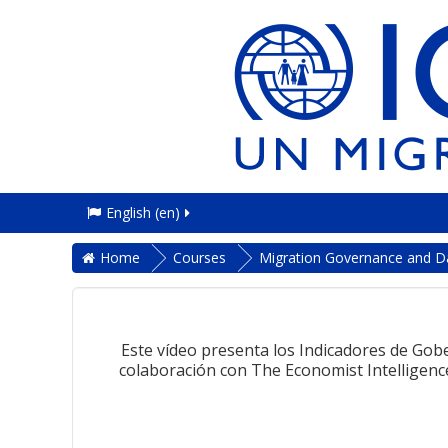
English ‎(en)‎
Home
Courses
Migration Governance and D
Este vídeo presenta los Indicadores de Gob
colaboración con The Economist Intelligence 