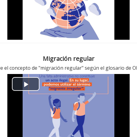
l
a
y
V
i
Migración regular
d
re el concepto de "migración regular" según el glosario de 
e
P
o
l
a
y