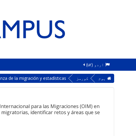
اردو ‎(ur)‎
ہوم
کورسز
za de la migración y estadísticas
Internacional para las Migraciones (OIM) en
migratorias, identificar retos y áreas que se