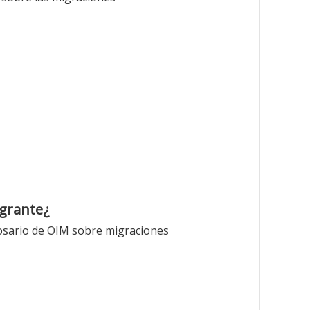
¿Cuál es la diferencia entre inmigrante, emigrante y migrante?
losario de OIM sobre migraciones.