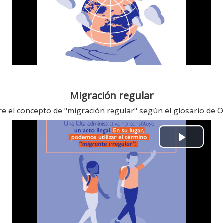
l
a
y
V
i
Migración regular
d
re el concepto de "migración regular" según el glosario de 
e
P
o
l
a
y