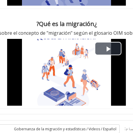
V
i
¿Qué es la migración?
d
 sobre el concepto de "migración" según el glosario OIM sobr
e
P
o
l
a
y
V
i
سام: