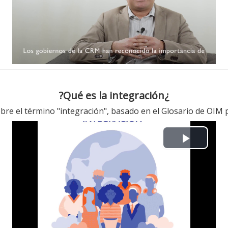
l
a
y
V
i
¿Qué es la integración?
d
obre el término "integración", basado en el Glosario de OIM 
e
P
o
l
a
y