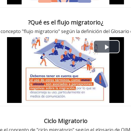
V
i
¿Qué es el flujo migratorio?
d
 concepto "flujo migratorio" según la definición del Glosari
e
P
o
l
a
y
V
i
Ciclo Migratorio
e el concepto de "ciclo migratorio" según el glosario de OIM