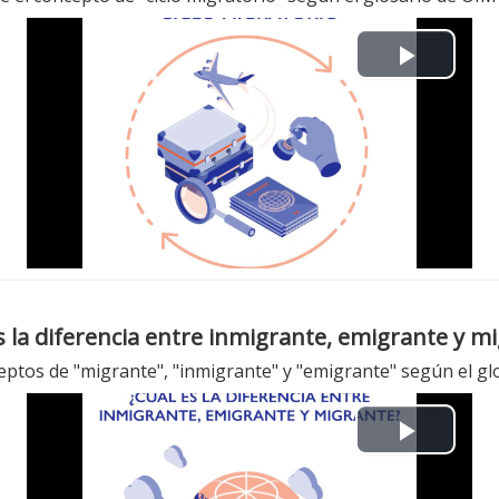
d
e
P
o
l
a
y
V
i
d
ceptos de "migrante", "inmigrante" y "emigrante" según el g
e
P
o