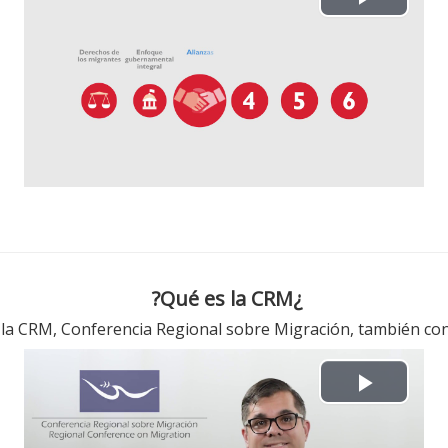
P
l
a
y
V
i
d
¿Qué es la CRM?
e
es la CRM, Conferencia Regional sobre Migración, también c
o
P