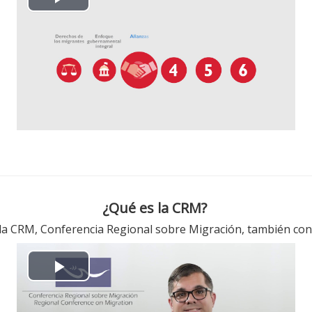
播
放
视
频
¿Qué es la CRM?
es la CRM, Conferencia Regional sobre Migración, también co
播