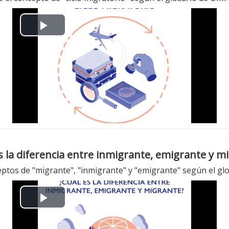
播
放
视
频
s la diferencia entre inmigrante, emigrante y m
eptos de "migrante", "inmigrante" y "emigrante" según el g
播