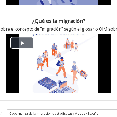
¿Qué es la migración?
 sobre el concepto de "migración" según el glosario OIM sobr
播
放
视
频
: