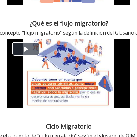
¿Qué es el flujo migratorio?
 concepto "flujo migratorio" según la definición del Glosari
播
放
视
频
Ciclo Migratorio
e el concepto de "ciclo migratorio" según el glosario de OIM