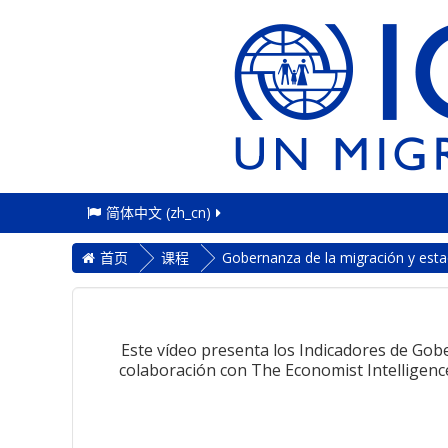
简体中文 ‎(zh_cn)‎
首页
课程
Gobernanza de la migración y esta
Este vídeo presenta los Indicadores de Gob
colaboración con The Economist Intelligence 