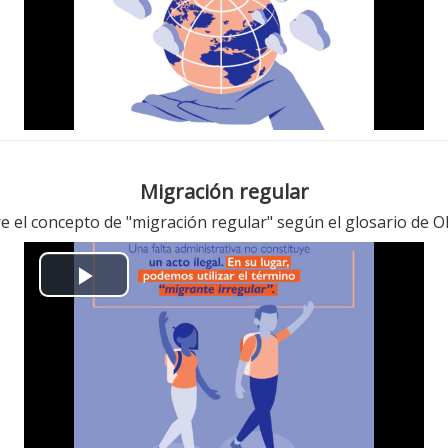
放
视
频
Migración regular
re el concepto de "migración regular" según el glosario de 
播
放
视
频