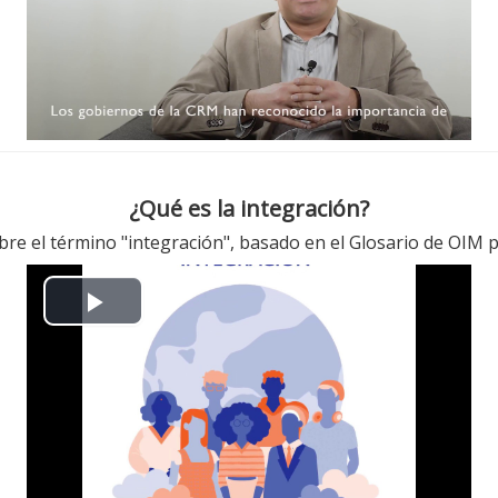
放
视
频
¿Qué es la integración?
bre el término "integración", basado en el Glosario de OIM 
播
放
视
频