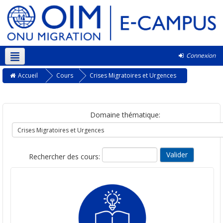
Connexion
Français ‎(fr)‎
Accueil
Cours
Crises Migratoires et Urgences
Domaine thématique:
Rechercher des cours: