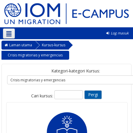
Log masuk
Bahasa Melayu ‎(ms)‎
Laman utama
Kursus-kursus
Crisis migratorias y emergencias
Kategori-kategori Kursus:
Cari kursus: