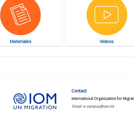
Materiales
Videos
Contact
International Organization for Migra
Email: e-campus@iom.int