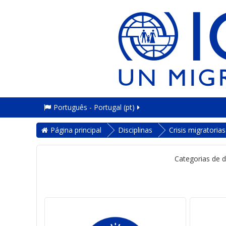
Português - Portugal ‎(pt)‎
Página principal
Disciplinas
Crisis migratoria
Categorias de di