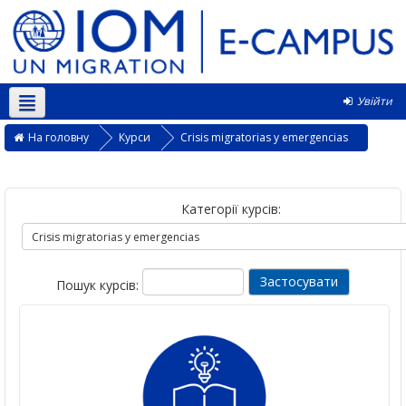
Увійти
Українська ‎(uk)‎
На головну
Курси
Crisis migratorias y emergencias
Категорії курсів:
Пошук курсів: