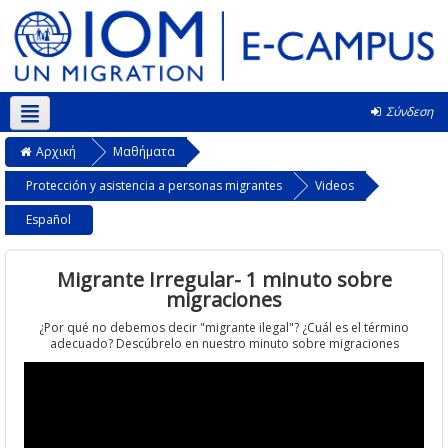
Σύνδεση
Ελληνικά ‎(el)‎
Αρχική
Μαθήματα
Protección y asistencia a personas migrantes
Videos
Español
Migrante Irregular- 1 minuto sobre
migraciones
¿Por qué no debemos decir "migrante ilegal"? ¿Cuál es el término
adecuado? Descúbrelo en nuestro minuto sobre migraciones