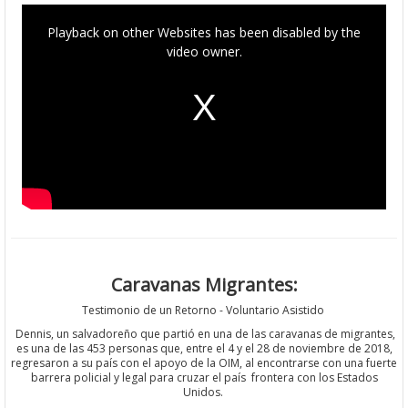
T
h
i
Playback on other Websites has been disabled by the
s
i
video owner.
s
a
m
o
d
a
l
w
i
n
d
o
w
.
Caravanas Migrantes:
Testimonio de un Retorno - Voluntario Asistido
Dennis, un salvadoreño que partió en una de las caravanas de migrantes,
es una de las 453 personas que, entre el 4 y el 28 de noviembre de 2018,
regresaron a su país con el apoyo de la OIM, al encontrarse con una fuerte
barrera policial y legal para cruzar el país frontera con los Estados
Unidos.