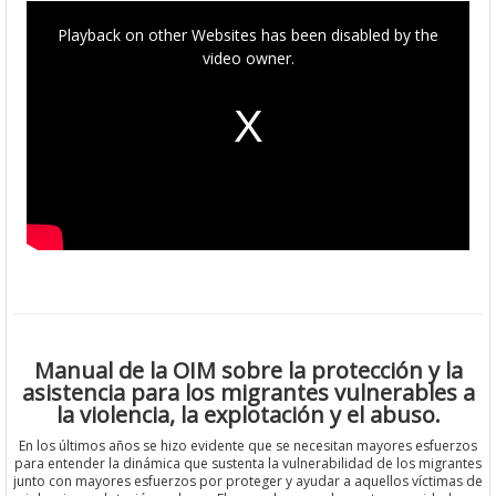
T
h
i
Playback on other Websites has been disabled by the
s
i
video owner.
s
a
m
o
d
a
l
w
i
n
d
o
w
.
Manual de la OIM sobre la protección y la
asistencia para los migrantes vulnerables a
la violencia, la explotación y el abuso.
En los últimos años se hizo evidente que se necesitan mayores esfuerzos
para entender la dinámica que sustenta la vulnerabilidad de los migrantes
junto con mayores esfuerzos por proteger y ayudar a aquellos víctimas de