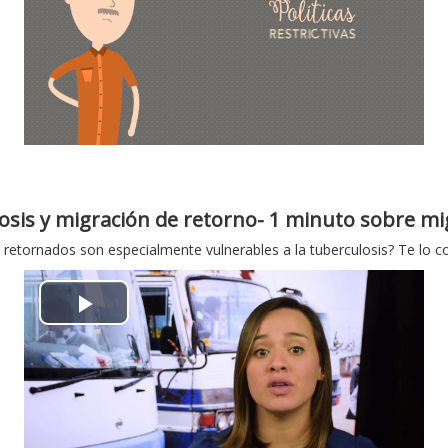
і
д
т
в
о
osis y migración de retorno- 1 minuto sobre mi
р
 retornados son especialmente vulnerables a la tuberculosis? Te lo 
и
В
т
і
и
д
в