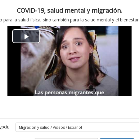
о
е
COVID-19, salud mental y migración.
р
о
ra la salud física, sino también para la salud mental y el bienestar
и
В
т
і
и
д
в
т
і
в
д
о
е
р
о
урсів: