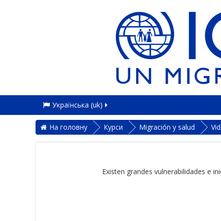
Українська ‎(uk)‎
На головну
Курси
Migración y salud
Vi
Existen grandes vulnerabilidades e i