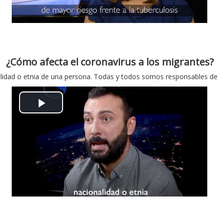
т
і
в
д
о
е
¿Cómo afecta el coronavirus a los migrantes?
р
о
alidad o etnia de una persona. Todas y todos somos responsables de 
и
В
т
і
и
д
в
т
і
в
д