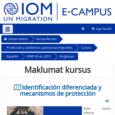
Log masuk
Bahasa Melayu ‎(ms)‎
This course
Laman utama
Kursus-kursus
Protección y asistencia a personas migrantes
Cursos
Español
IDMP-ES-AL-2015
Ringkasan
Maklumat kursus
Identificación diferenciada y
mecanismos de protección
Este curso
ofrece